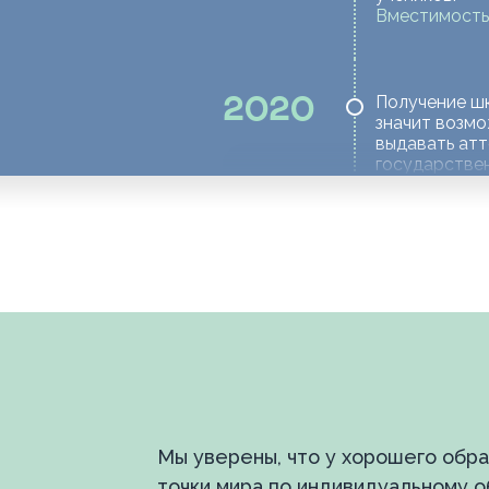
Вместимость 
Получение шк
2020
значит возм
выдавать ат
государстве
окончании об
Собственная
2024
платформа, л
страны. Дети
Вместимость
Индивидуализ
2030
образовател
Мы уверены, что у хорошего обра
представлен
и дополненно
точки мира по индивидуальному 