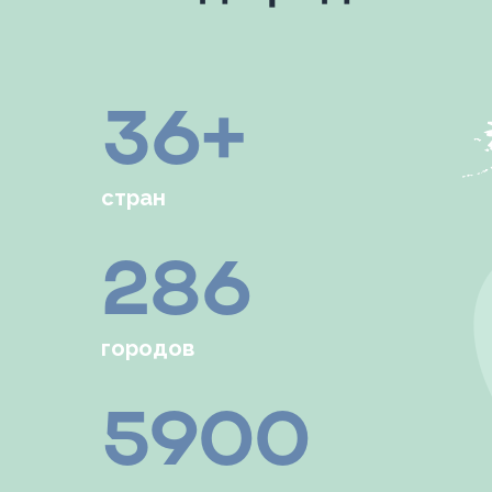
36+
стран
286
городов
5900