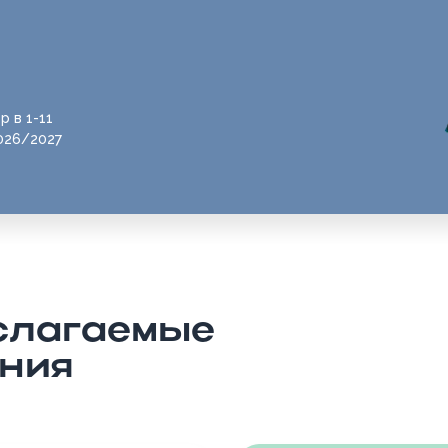
р в 1-11
026/2027
 слагаемые
ения