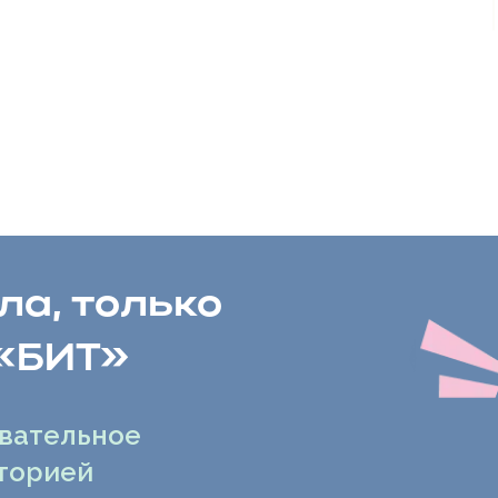
а, только
«БИТ»
вательное
сторией