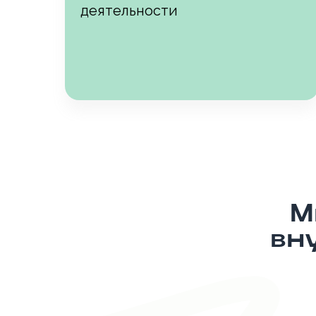
деятельности
М
вн