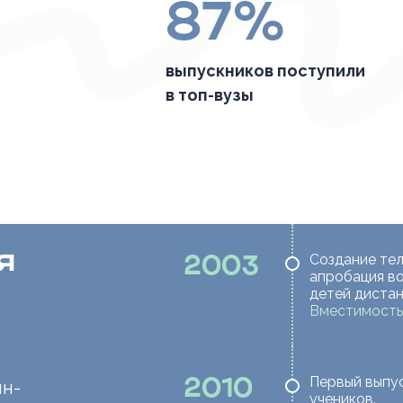
87%
выпускников поступили
и
в топ-вузы
я
Создание те
2003
апробация в
детей дистан
Вместимость 
Первый выпус
2010
йн-
учеников.