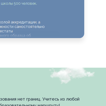
школы 500 человек.
олой аккредитации, а
ожности самостоятельно
тестаты
нного образца об
учения.
 образовательная
учшие учителя со всей
 обучаются из 32 стран.
 школы 3000 учеников.
ация обучения,
ьные материалы
зования нет границ. Учитесь из любой
ы в формате виртуальной
й реальности.
образовательному маршруту!