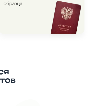
образца
ся
тов