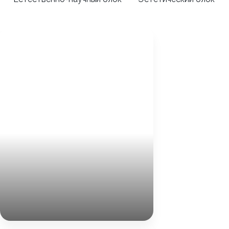
Александра
Богдашкина
изо и труд