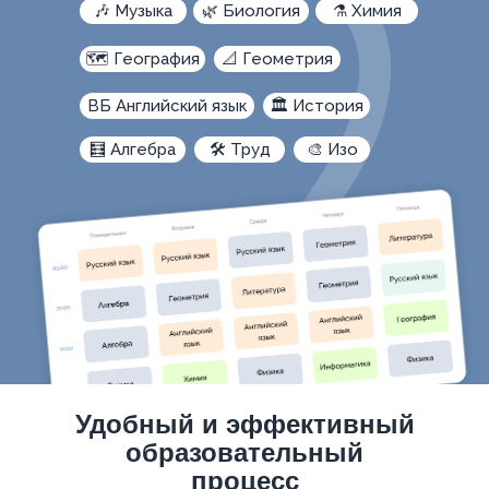
🎶 Музыка
🌿 Биология
⚗️ Химия
🗺️ География
📐 Геометрия
ВБ Английский язык
🏛️ История
🧮 Алгебра
🛠️ Труд
🎨 Изо
Удобный и эффективный
образовательный
процесс