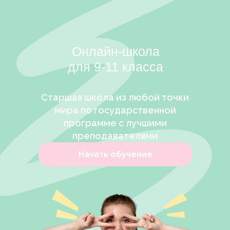
Онлайн-школа
для 9-11 класса
Старшая школа из любой точки
мира по государственной
программе с лучшими
преподавателями
Начать обучение