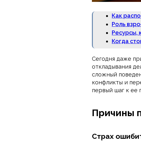
Как расп
Роль взро
Ресурсы, 
Когда ст
Сегодня даже пр
откладывания дел
сложный поведен
конфликты и пер
первый шаг к ее
Причины 
Страх ошибит