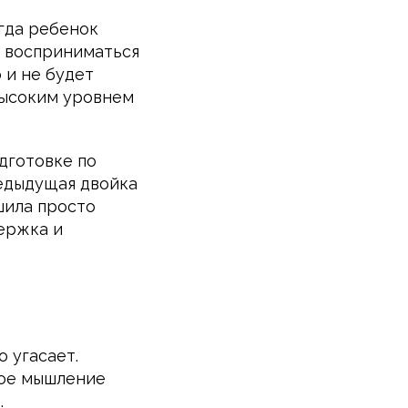
гда ребенок
ь восприниматься
о и не будет
высоким уровнем
одготовке по
редыдущая двойка
шила просто
держка и
 угасает.
кое мышление
.