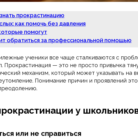
ознать прокрастинацию
слых: как помочь без давления
которые помогут
оит обратиться за профессиональной помощью
илежные ученики все чаще сталкиваются с проб
. Прокрастинация — это не просто привычка тяну
ческий механизм, который может указывать на 
еутомление. Понимание причин и проявлений эт
 преодолению.
прокрастинации у школьнико
ься или не справиться