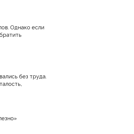
лов. Однако если
обратить
ались без труда.
талость,
лезно»