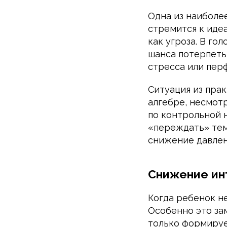
Одна из наиболе
стремится к иде
как угроза. В гол
шанса потерпеть
стресса или пер
Ситуация из прак
алгебре, несмот
по контрольной 
«переждать» тем
снижение давлени
Снижение ин
Когда ребенок не
Особенно это за
только формируе