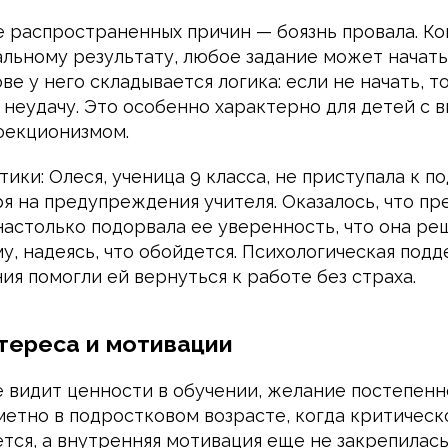
е распространенных причин — боязнь провала. Ко
альному результату, любое задание может начат
ове у него складывается логика: если не начать, т
 неудачу. Это особенно характерно для детей с 
фекционизмом.
тики: Олеся, ученица 9 класса, не приступала к п
ря на предупреждения учителя. Оказалось, что п
настолько подорвала ее уверенность, что она ре
у, надеясь, что обойдется. Психологическая под
я помогли ей вернуться к работе без страха.
тереса и мотивации
 видит ценности в обучении, желание постепенно
метно в подростковом возрасте, когда критичес
тся, а внутренняя мотивация еще не закрепилась