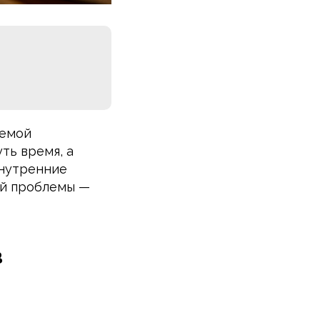
лемой
ть время, а
внутренние
ой проблемы —
в