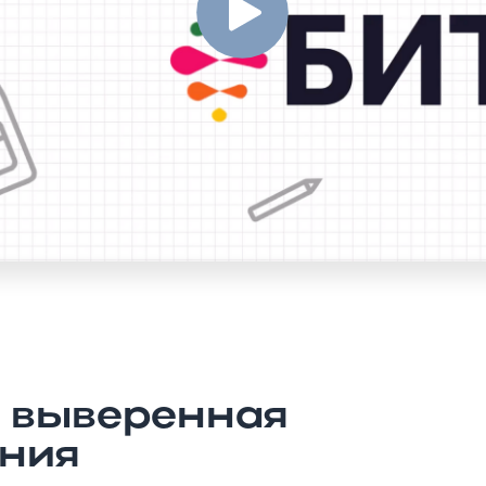
и выверенная
ения