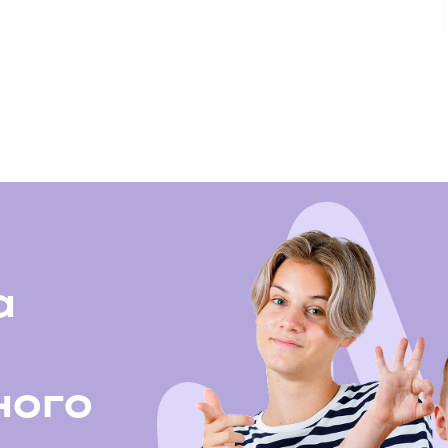
а
ного