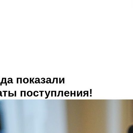
ода показали
аты поступления!