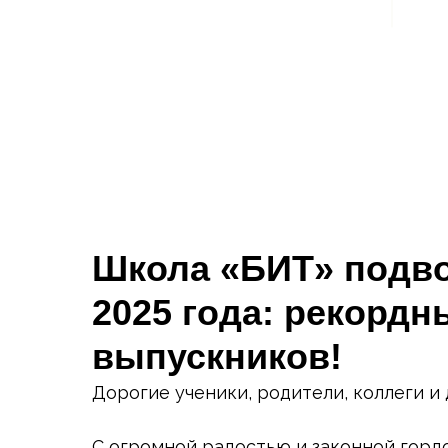
Школа «БИТ» подво
2025 года: рекорд
выпускников!
Дорогие ученики, родители, коллеги и
С огромной радостью и законной горд