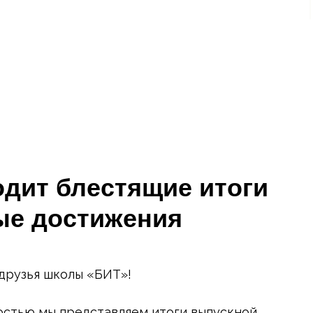
дит блестящие итоги
ные достижения
 друзья школы «БИТ»!
остью мы представляем итоги выпускной