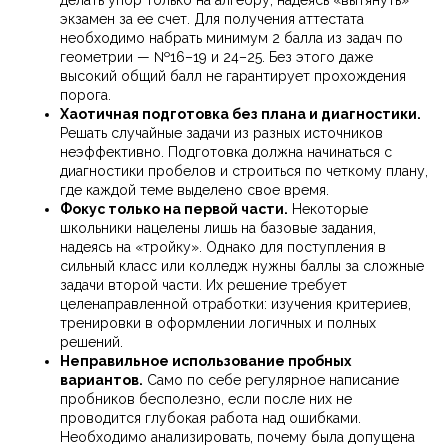
делать упор только на алгебру, надеясь «вытянуть»
экзамен за ее счет. Для получения аттестата
необходимо набрать минимум 2 балла из задач по
геометрии — №16–19 и 24–25. Без этого даже
высокий общий балл не гарантирует прохождения
порога.
Хаотичная подготовка без плана и диагностики.
Решать случайные задачи из разных источников
неэффективно. Подготовка должна начинаться с
диагностики пробелов и строиться по четкому плану,
где каждой теме выделено свое время.
Фокус только на первой части.
Некоторые
школьники нацелены лишь на базовые задания,
надеясь на «тройку». Однако для поступления в
сильный класс или колледж нужны баллы за сложные
задачи второй части. Их решение требует
целенаправленной отработки: изучения критериев,
тренировки в оформлении логичных и полных
решений.
Неправильное использование пробных
вариантов.
Само по себе регулярное написание
пробников бесполезно, если после них не
проводится глубокая работа над ошибками.
Необходимо анализировать, почему была допущена