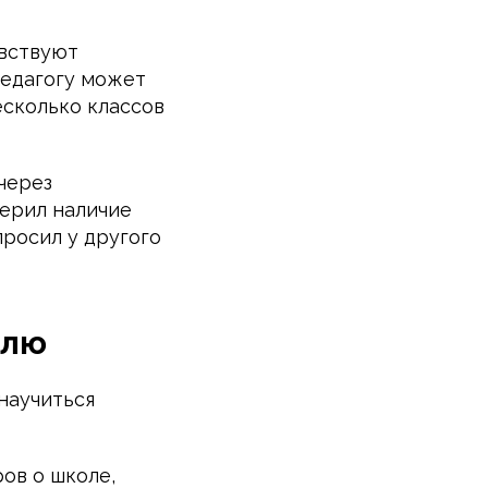
увствуют
педагогу может
есколько классов
через
верил наличие
просил у другого
елю
научиться
ов о школе,