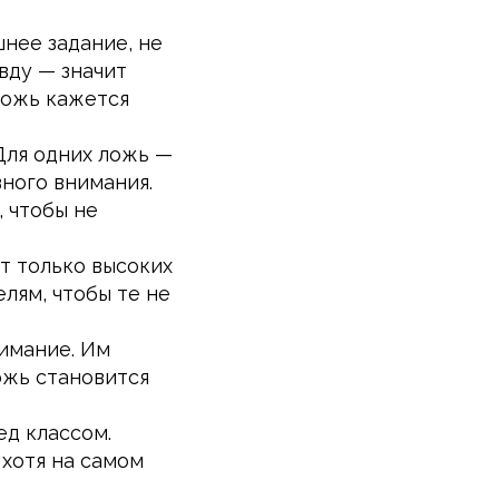
нее задание, не
вду — значит
Ложь кажется
Для одних ложь —
вного внимания.
, чтобы не
т только высоких
лям, чтобы те не
имание. Им
ожь становится
ед классом.
 хотя на самом