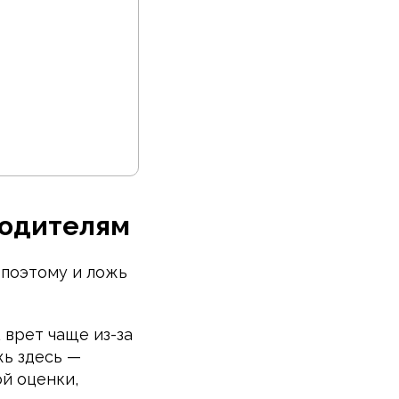
родителям
 поэтому и ложь
 врет чаще из-за
жь здесь —
ой оценки,