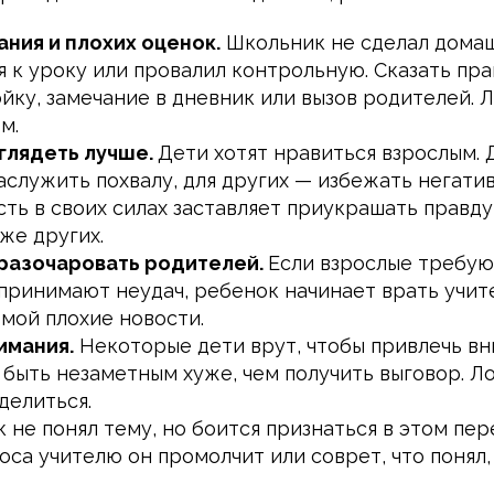
ания и плохих оценок.
Школьник не сделал домаш
я к уроку или провалил контрольную. Сказать пра
ойку, замечание в дневник или вызов родителей. 
м.
глядеть лучше.
Дети хотят нравиться взрослым. 
аслужить похвалу, для других — избежать негати
ть в своих силах заставляет приукрашать правду
же других.
разочаровать родителей.
Если взрослые требую
 принимают неудач, ребенок начинает врать учите
мой плохие новости.
имания.
Некоторые дети врут, чтобы привлечь вн
о быть незаметным хуже, чем получить выговор. Л
делиться.
 не понял тему, но боится признаться в этом пер
са учителю он промолчит или соврет, что понял,