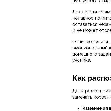
публичного стыда
Ложь родителям 
неладное по инт
оставаться неза
и не может отсл
Отличаются и сп
эмоциональный к
домашнего задан
ученика.
Как распо
Дети редко приз
замечать косвен
Изменения в