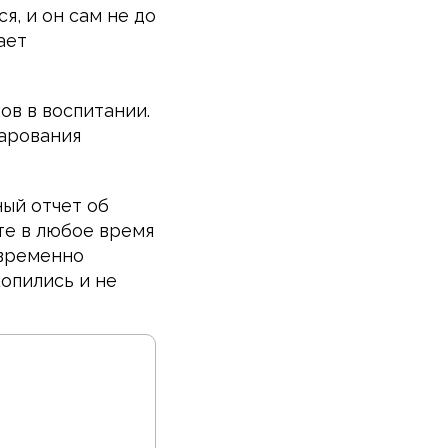
я, и он сам не до
ает
ов в воспитании.
чарования
ый отчет об
те в любое время
евременно
копились и не