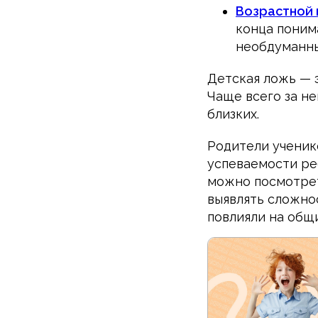
Возрастной 
конца понима
необдуманны
Детская ложь — 
Чаще всего за не
близких.
Родители учени
успеваемости реб
можно посмотрет
выявлять сложнос
повлияли на общи