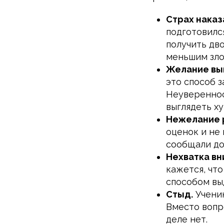
Страх наказ
подготовилс
получить дв
меньшим зло
Желание вы
это способ з
Неувереннос
выглядеть ху
Нежелание 
оценок и не
сообщали до
Нехватка вн
кажется, чт
способом вы
Стыд.
Ученик
Вместо вопро
деле нет.