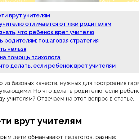
ти врут учителям
учителю отличается от лжи родителям
знать, что ребенок врет учителю
ь родителям: пошаговая стратегия
ть нельзя
на помощь психолога
 что делать, если ребенок врет учителям
о из базовых качеств, нужных для построения га
ужающими. Но что делать родителю, если ребено
у учителям? Отвечаем на этот вопрос в статье.
ти врут учителям
орым дети обманывают педагогов, разные: