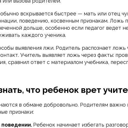
 или вызова родителей.
обычно вскрывается быстрее — мать или отец ч
онации, поведению, косвенным признакам. Ложь 
меченной дольше, особенно если педагог ведет н
еживать каждого ученика.
особы выявления лжи. Родитель распознает ложь 
онтакт. Учитель выявляет ложь через факты: про
ия, сравнил ответ с материалом учебника, перес
знать, что ребенок врет учит
наются в обмане добровольно. Родителям важно 
ные признаки:
 поведении.
Ребенок начинает избегать разговор