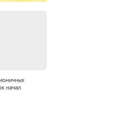
рмоничных
к начал