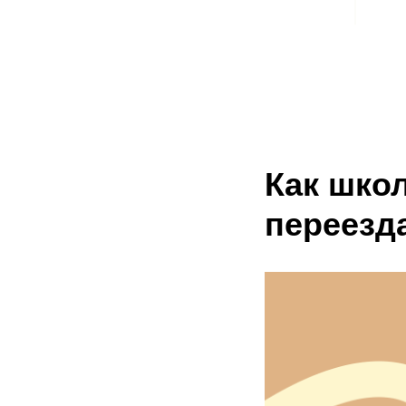
Как шко
переезда