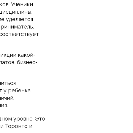
ков. Ученики
 дисциплины,
е уделяется
приниматель,
 соответствует
дикции какой-
атов, бизнес-
читься
т у ребенка
ичий.
ия.
ном уровне. Это
ли Торонто и