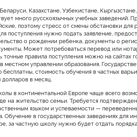
Беларуси, Казахстане, Узбекистане, Кыргызстане
вует много русскоязычных учебных заведений. П
йские, поэтому стресс от смены обстановки для 
Для поступления нужно подать заявление, предос
тельство о рождении ребенка, документы о регис
ументы. Может потребоваться перевод или нот
ть точные правила поступления можно на сайтах 
 в местном управлении образования. Государств
 бесплатны, стоимость обучения в частных варьи
 долларов в месяц.
колы в континентальной Европе чаще всего возм
де на жительство семьи. Требуется подтвержде
рственным языком и успеваемости — переведенн
да. Обучение в государственных заведениях для и
е, за частную школу нужно будет отдать порядка