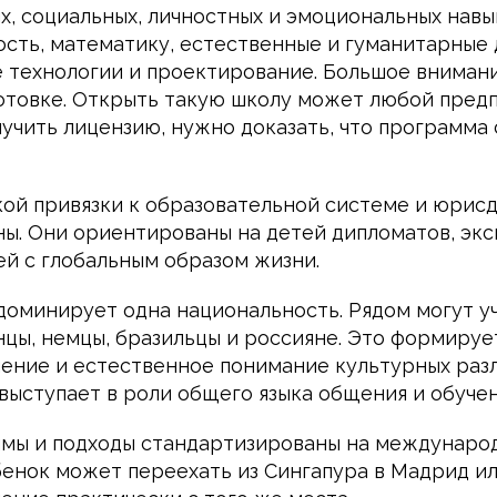
х, социальных, личностных и эмоциональных навы
ость, математику, естественные и гуманитарные
технологии и проектирование. Большое внимани
отовке. Открыть такую школу может любой пред
лучить лицензию, нужно доказать, что программа
кой привязки к образовательной системе и юрис
ы. Они ориентированы на детей дипломатов, эксп
ей с глобальным образом жизни.
 доминирует одна национальность. Рядом могут у
нцы, немцы, бразильцы и россияне. Это формируе
ение и естественное понимание культурных разл
выступает в роли общего языка общения и обучен
мы и подходы стандартизированы на международ
ебенок может переехать из Сингапура в Мадрид и