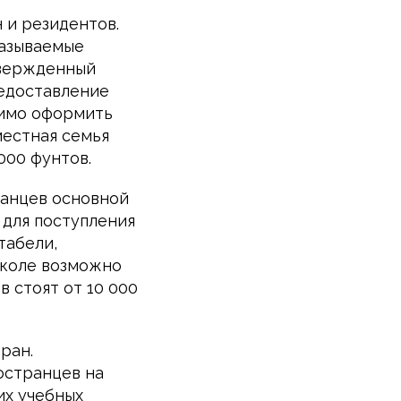
 и резидентов.
называемые
твержденный
редоставление
димо оформить
местная семья
000 фунтов.
ранцев основной
 для поступления
табели,
школе возможно
в стоят от 10 000
ран.
остранцев на
их учебных