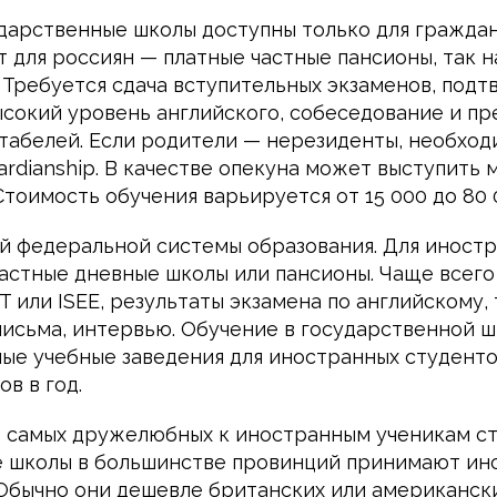
дарственные школы доступны только для граждан
 для россиян — платные частные пансионы, так 
. Требуется сдача вступительных экзаменов, под
сокий уровень английского, собеседование и п
табелей. Если родители — нерезиденты, необхо
rdianship. В качестве опекуна может выступить 
Стоимость обучения варьируется от 15 000 до 80 
й федеральной системы образования. Для иност
частные дневные школы или пансионы. Чаще всего
 или ISEE, результаты экзамена по английскому, 
исьма, интервью. Обучение в государственной 
тные учебные заведения для иностранных студенто
ов в год.
з самых дружелюбных к иностранным ученикам ст
 школы в большинстве провинций принимают ин
 Обычно они дешевле британских или американск