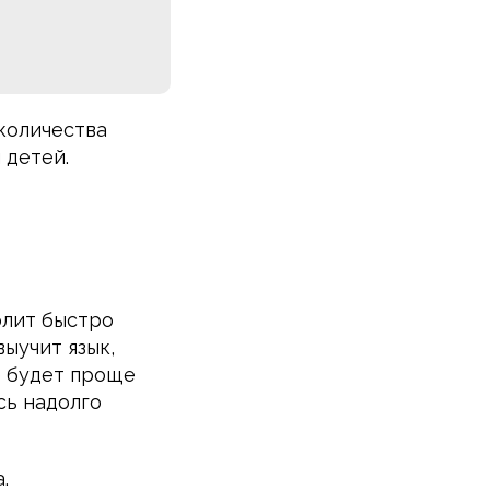
количества
 детей.
олит быстро
ыучит язык,
е будет проще
сь надолго
.