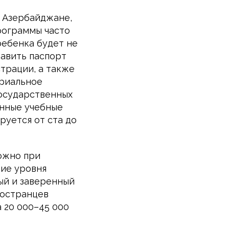
, Азербайджане,
рограммы часто
ребенка будет не
тавить паспорт
трации, а также
ариальное
государственных
енные учебные
руется от ста до
ожно при
ние уровня
ый и заверенный
ностранцев
 20 000–45 000