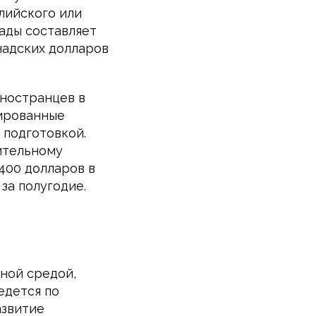
лийского или
ады составляет
анадских долларов
иностранцев в
ированные
 подготовкой.
лительному
400 долларов в
за полугодие.
ной средой,
едется по
азвитие