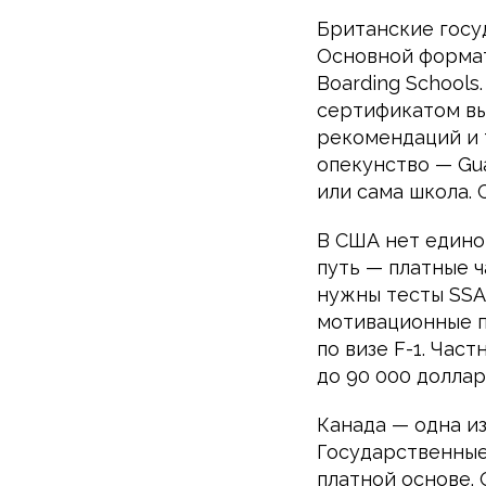
Британские госу
Основной формат
Boarding Schools
сертификатом вы
рекомендаций и 
опекунство — Gua
или сама школа. 
В США нет едино
путь — платные 
нужны тесты SSAT
мотивационные п
по визе F-1. Час
до 90 000 доллар
Канада — одна и
Государственные
платной основе.