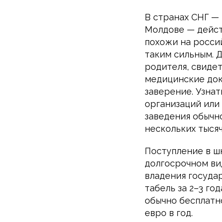
В странах СНГ — 
Молдове — дейст
похожи на росси
таким сильным. 
родителя, свиде
медицинские док
заверение. Узна
организаций или
заведения обычно
нескольких тысяч
Поступление в ш
долгосрочном ви
владения госуда
табель за 2–3 го
обычно бесплатно
евро в год.