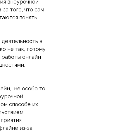
ция внеурочной
за того, что сам
таются понять,
 деятельность в
ко не так, потому
т работы онлайн
дностями,
айн, не особо то
еурочной
ком способе их
ольствием
оприятия
флайне из-за