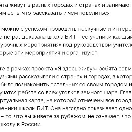
бята живут в разных городах и странах и занимаю
им есть, что рассказать и чем поделиться.
не можно с успехом проводить нескучные и интер
е не раз доказала школа БИТ – ее ученики кажды
еурочных мероприятиях под руководством учител
торые эти мероприятия и организуют.
е в рамках проекта «Я здесь живу!» ребята совм
зьями рассказывали о странах и городах, в кото
 было познакомить остальных со своим городом и
учатся ребята со всех уголков земного шара. Гл
ртуальная карта, на которой отмечены все города
ченики школы БИТ. Она наглядно показывает одн
– то, что вы живете за рубежом, не означает, чт
школу в России.