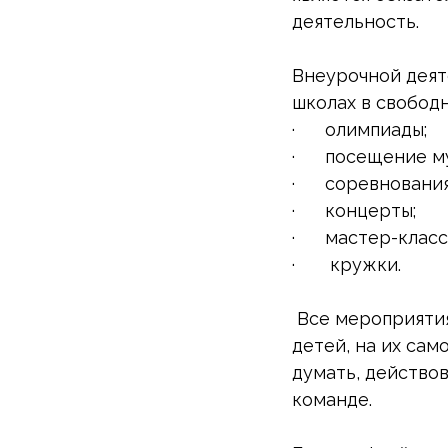
деятельность.
Внеурочной деят
школах в свободн
· олимпиады;
· посещение му
· соревнования
· концерты;
· мастер-классы
· кружки.
Все мероприятия
детей, на их сам
думать, действов
команде.