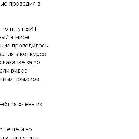
рые проводил в
 то и тут БИТ
вый в мире
ание проводилось
частия в конкурсе
скакалке за 30
вали видео
енных прыжков,
ебята очень их
ют еще и во
огут получить