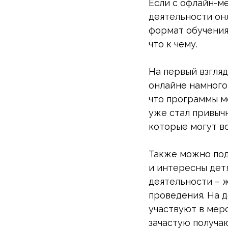
Если с офлайн-м
деятельности онл
формат обучения 
что к чему.
На первый взгляд
онлайне намного 
что программы м
уже стал привычн
которые могут в
Также можно под
и интересны дет
деятельности – 
проведения. На 
участвуют в мер
зачастую получа