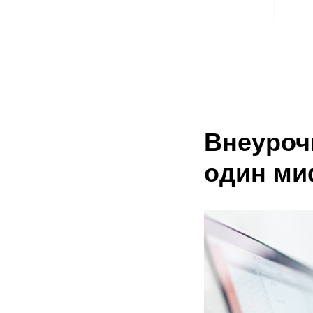
Внеуроч
один ми