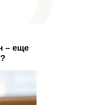
н – еще
ь?