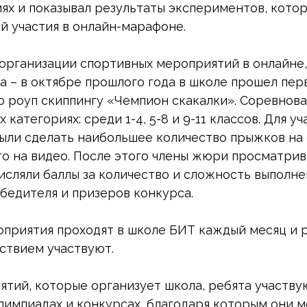
иях и показывал результаты экспериментов, кото
й участия в онлайн-марафоне.
 организации спортивных мероприятий в онлайне,
а – в октябре прошлого года в школе прошел пер
о роуп скиппингу «Чемпион скакалки». Соревнов
 категориях: среди 1-4, 5-8 и 9-11 классов. Для у
ыли сделать наибольшее количество прыжков на 
это на видео. После этого члены жюри просматри
числяли баллы за количество и сложность выполн
обедителя и призеров конкурса.
приятия проходят в школе БИТ каждый месяц и р
ьствием участвуют.
тий, которые организует школа, ребята участву
лимпиадах и конкурсах, благодаря которым они м