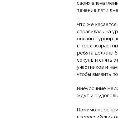
своих впечатлен
течение пяти дне
Что же касается
справилась на ур
онлайн-турнир п
в трех возрастных
ребята должны б
секунд и снять 
участников и на
чтобы выявить п
Внеурочные меро
ждут и с удовол
Помимо мероприя
всероссийских о