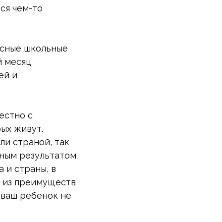
тся чем-то
есные школьные
й месяц
ей и
естно с
рых живут.
ли страной, так
авным результатом
 и страны, в
о из преимуществ
о ваш ребенок не