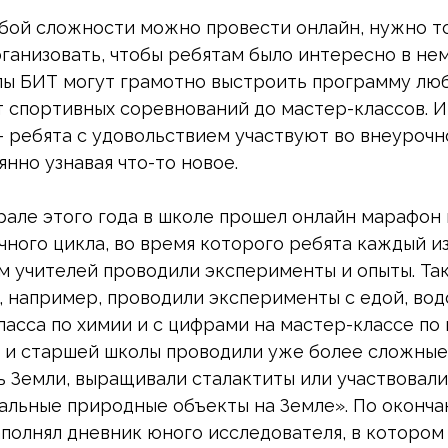
ой сложности можно провести онлайн, нужно тол
ганизовать, чтобы ребятам было интересно в нем
ы БИТ могут грамотно выстроить программу люб
 спортивных соревнований до мастер-классов. И
– ребята с удовольствием участвуют во внеурочн
нно узнавая что-то новое.
рале этого года в школе прошел онлайн марафон
ного цикла, во время которого ребята каждый из
м учителей проводили эксперименты и опыты. Так
, например, проводили эксперименты с едой, вод
ласса по химии и с цифрами на мастер-классе по
 и старшей школы проводили уже более сложные
ь Земли, выращивали сталактиты или участвовали
альные природные объекты на Земле». По оконча
аполнял дневник юного исследователя, в котором